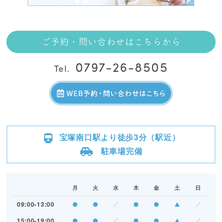
ご予約・問い合わせはこちらから
0797-26-8505
Tel.
宝塚南口駅より徒歩3分（駅近）
駐車場完備
月
火
水
木
金
土
日
09:00-13:00
●
●
／
●
●
▲
／
15:00-19:00
●
●
／
●
●
▲
／