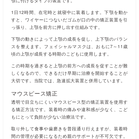
顎に付けるタイプの装置です。
1日12時間、在宅時と就寝中に装着します。下顎を動か
すと、ワイヤーにつないだゴムが口の中の矯正装置を引
っ張り、上顎を前方に押し出す仕組みです。
下顎の動きによって上顎の成長を促し、上下顎のバラン
スを整えます。フェイシャルマスクは、おもに7～11歳
頃の上顎が成長する時期のこどもに使用します。
この時期を過ぎると上顎の前方への成長を促すことが難
しくなるので、できるだけ早期に治療を開始することが
大切です。当院では、急速拡大装置と併用しています。
マウスピース矯正
透明で目立ちにくいマウスピース型の矯正装置を使用す
る矯正方法です。装着時の痛みや違和感が少なく、こど
もにとって負担が少ない治療法です。
取り外して食事や歯磨きを普段通り行えますが、装着時
間の管理が必要になるため親のサポートが不可欠です。