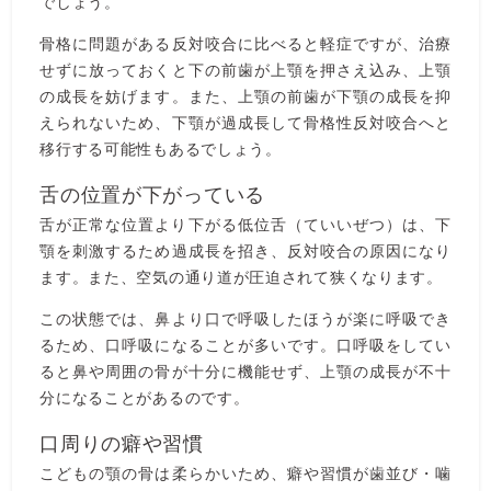
でしょう。
骨格に問題がある反対咬合に比べると軽症ですが、治療
せずに放っておくと下の前歯が上顎を押さえ込み、上顎
の成長を妨げます。また、上顎の前歯が下顎の成長を抑
えられないため、下顎が過成長して骨格性反対咬合へと
移行する可能性もあるでしょう。
舌の位置が下がっている
舌が正常な位置より下がる低位舌（ていいぜつ）は、下
顎を刺激するため過成長を招き、反対咬合の原因になり
ます。また、空気の通り道が圧迫されて狭くなります。
この状態では、鼻より口で呼吸したほうが楽に呼吸でき
るため、口呼吸になることが多いです。口呼吸をしてい
ると鼻や周囲の骨が十分に機能せず、上顎の成長が不十
分になることがあるのです。
口周りの癖や習慣
こどもの顎の骨は柔らかいため、癖や習慣が歯並び・噛