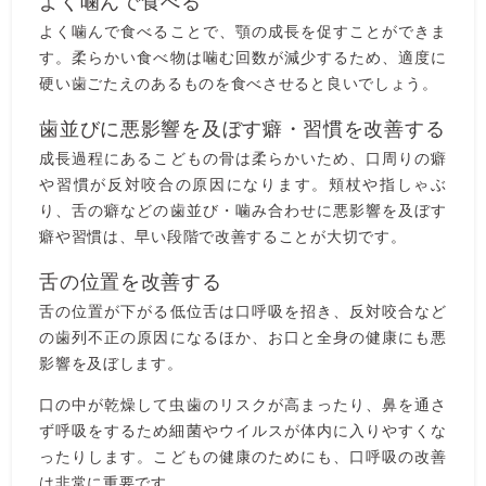
よく噛んで食べる
よく噛んで食べることで、顎の成長を促すことができま
す。柔らかい食べ物は噛む回数が減少するため、適度に
硬い歯ごたえのあるものを食べさせると良いでしょう。
歯並びに悪影響を及ぼす癖・習慣を改善する
成長過程にあるこどもの骨は柔らかいため、口周りの癖
や習慣が反対咬合の原因になります。頬杖や指しゃぶ
り、舌の癖などの歯並び・噛み合わせに悪影響を及ぼす
癖や習慣は、早い段階で改善することが大切です。
舌の位置を改善する
舌の位置が下がる低位舌は口呼吸を招き、反対咬合など
の歯列不正の原因になるほか、お口と全身の健康にも悪
影響を及ぼします。
口の中が乾燥して虫歯のリスクが高まったり、鼻を通さ
ず呼吸をするため細菌やウイルスが体内に入りやすくな
ったりします。こどもの健康のためにも、口呼吸の改善
は非常に重要です。