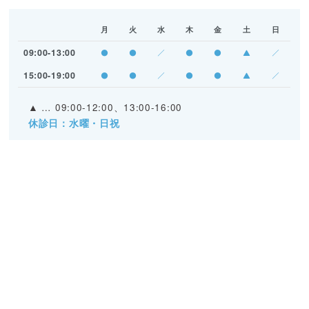
月
火
水
木
金
土
日
09:00-13:00
●
●
／
●
●
▲
／
15:00-19:00
●
●
／
●
●
▲
／
▲
… 09:00-12:00、13:00-16:00
休診日：水曜・日祝